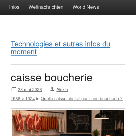
Infos
Weltnachrichten
World News
Technologies et autres infos du
moment
caisse boucherie
28 mai 2026
Alexia
1536 × 1024
in
Quelle caisse choisir pour une boucherie ?