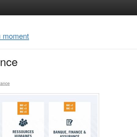
du moment
ance
rance