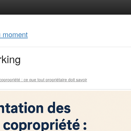
du moment
rking
propriété : ce que tout propriétaire doit savoir