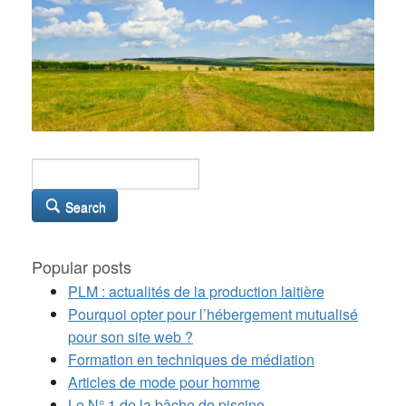
Search
Popular posts
PLM : actualités de la production laitière
Pourquoi opter pour l’hébergement mutualisé
pour son site web ?
Formation en techniques de médiation
Articles de mode pour homme
Le N° 1 de la bâche de piscine