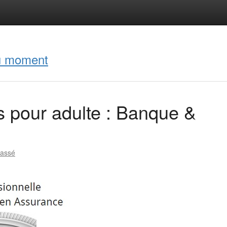
du moment
s pour adulte : Banque &
lassé