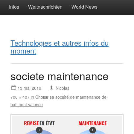
Infos
Weltnachrichten
World News
Technologies et autres infos du
moment
societe maintenance
13 mai 2019
Nicolas
700 × 407
in
Choisir sa société de maintenance de
batiment valence