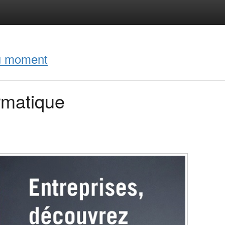
du moment
ormatique